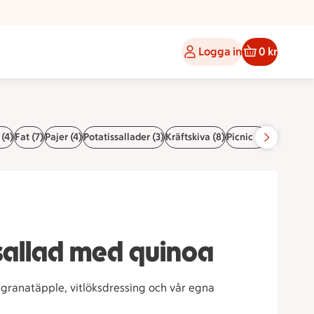
Logga in
0 kr
 (4)
Fat (7)
Pajer (4)
Potatissallader (3)
Kräftskiva (8)
Picnic (3)
Födelseda
sallad med quinoa
 granatäpple, vitlöksdressing och vår egna