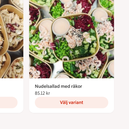
Nudelsallad med räkor
85.12 kr
85.12 kronor
Välj variant