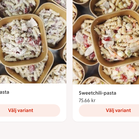
asta
Sweetchili-pasta
75.66 kronor
75.66 kr
75.66 kronor
Välj variant
Välj variant