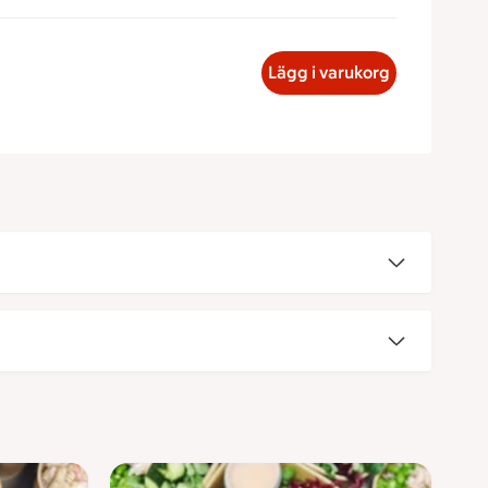
ökt laxsallad med quinoa Portionspackad / inte Portionspackad
Lägg i varukorg