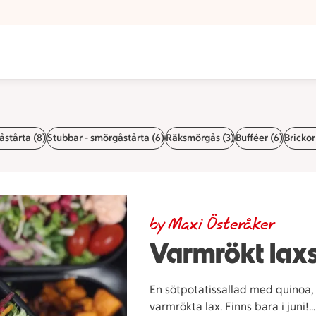
stårta (8)
Stubbar - smörgåstårta (6)
Räksmörgås (3)
Bufféer (6)
Brickor
by Maxi Österåker
Varmrökt lax
En sötpotatissallad med quinoa,
varmrökta lax. Finns bara i juni!