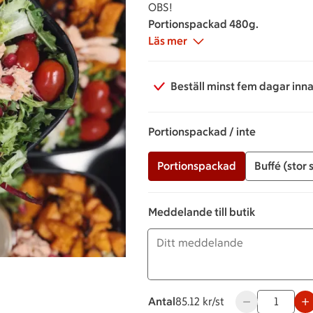
OBS!
Portionspackad 480g.
Läs mer
Beställ minst fem dagar inna
Portionspackad / inte
Portionspackad
Buffé (stor 
Meddelande till butik
Antal
85.12 kronor styck
85.12 kr/st
Använd knapparn