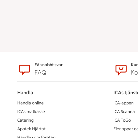
Sidfot
Få snabbt svar
Kun
FAQ
Ko
Handla
ICAs tjänst
Handla online
ICA-appen
ICAs matkasse
ICA Scanna
Catering
ICA ToGo
Apotek Hjärtat
Fler appar oc
Handla som företag