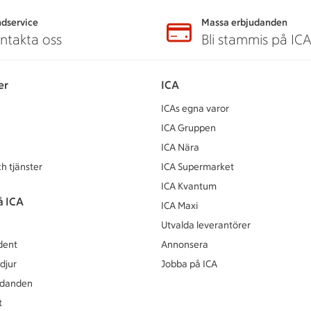
dservice
Massa erbjudanden
ntakta oss
Bli stammis på IC
er
ICA
ICAs egna varor
ICA Gruppen
ICA Nära
h tjänster
ICA Supermarket
ICA Kvantum
å ICA
ICA Maxi
Utvalda leverantörer
dent
Annonsera
djur
Jobba på ICA
udanden
t