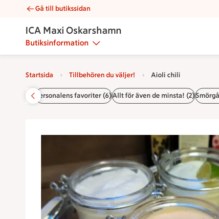
Gå till butikssidan
Aioli chili | Catering ICA Maxi Oskarshamn
ICA Maxi Oskarshamn
Butiksinformation
Startsida
Tillbehören du väljer!
Aioli chili
Startsida
Personalens favoriter (6)
Allt för även de minsta! (2)
Smörgås