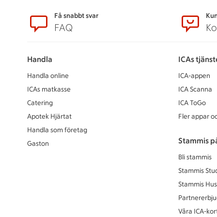
Sidfot
Få snabbt svar
Kun
FAQ
Ko
Handla
ICAs tjänst
Handla online
ICA-appen
ICAs matkasse
ICA Scanna
Catering
ICA ToGo
Apotek Hjärtat
Fler appar oc
Handla som företag
Stammis p
Gaston
Bli stammis
Stammis Stu
Stammis Hus
Partnererbj
Våra ICA-kor