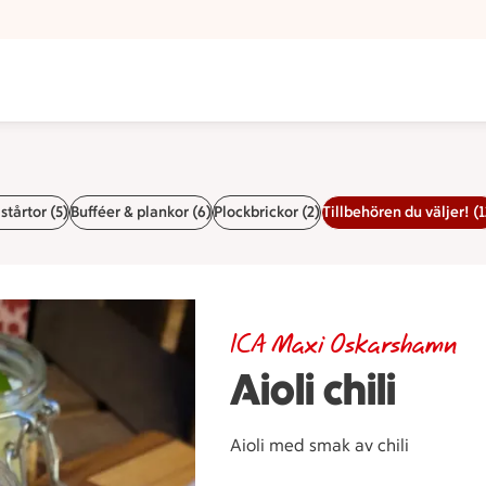
tårtor (5)
Bufféer & plankor (6)
Plockbrickor (2)
Tillbehören du väljer! (1
ICA Maxi Oskarshamn
Aioli chili
Aioli med smak av chili