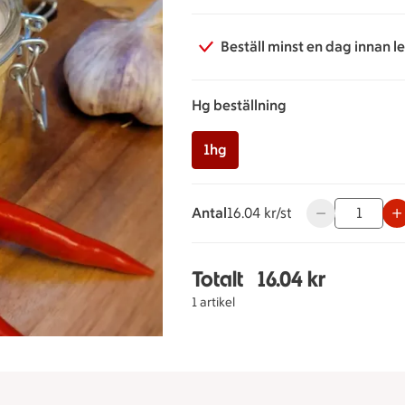
Beställ minst en dag innan l
Hg beställning
1hg
Antal
16.04 kronor styck
16.04 kr/st
Använd knappar
Totalt
16.04 kr
Totalt 1 stycken Aioli 
1 artikel