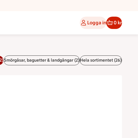
Logga in
0 kr
2)
Smörgåsar, baguetter & landgångar (2)
Hela sortimentet (26)