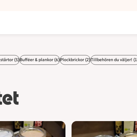
tårtor (5)
Bufféer & plankor (6)
Plockbrickor (2)
Tillbehören du väljer! (1
tet