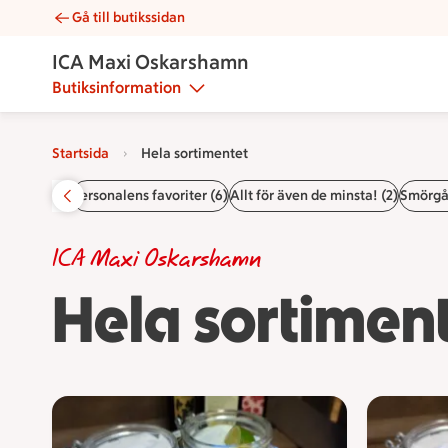
Gå till butikssidan
Hela sortimentet | Catering ICA Maxi Oskarshamn
ICA Maxi Oskarshamn
Butiksinformation
Startsida
Hela sortimentet
Startsida
Personalens favoriter (6)
Allt för även de minsta! (2)
Smörgås
ICA Maxi Oskarshamn
Hela sortimen