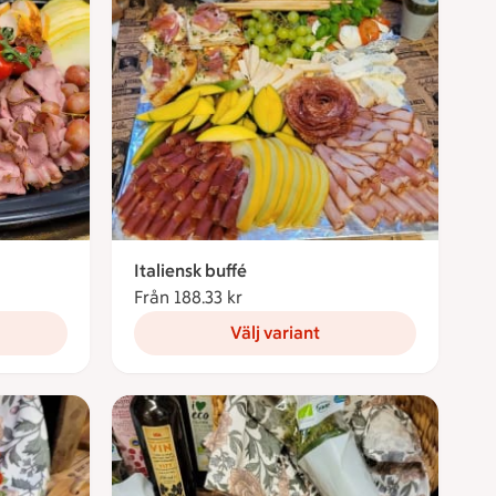
Italiensk buffé
ronor
Från 188.33 kr
Från 188.33 kronor
Välj variant