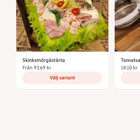
Skinksmörgåstårta
Tomatsa
Från 93.69 kr
Från 93.69 kronor
14.10 kr
1
Välj variant