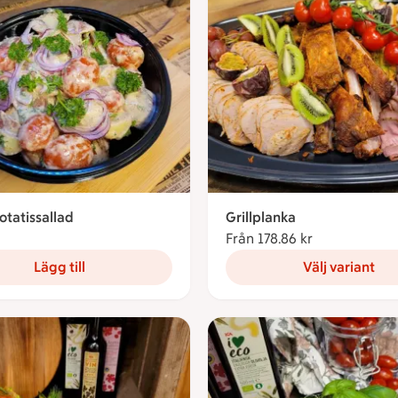
otatissallad
Grillplanka
10.36 kronor
Från 178.86 kr
Från 178.86 k
Lägg till
Välj variant