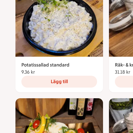
Potatissallad standard
Räk- & k
9.36 kr
9.36 kronor
31.18 kr
3
Lägg till