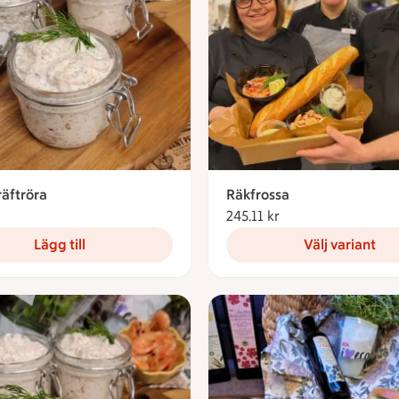
räftröra
Räkfrossa
1.18 kronor
245.11 kr
245.11 kronor
Lägg till
Välj variant