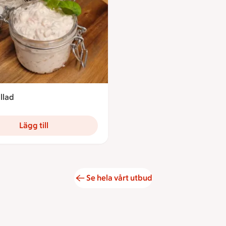
llad
4.10 kronor
Lägg till
Se hela vårt utbud