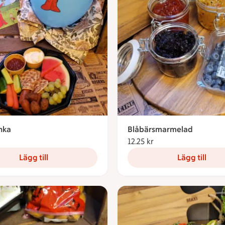
nka
Blåbärsmarmelad
93.69 kronor
12.25 kr
12.25 kronor
Lägg till
Lägg till