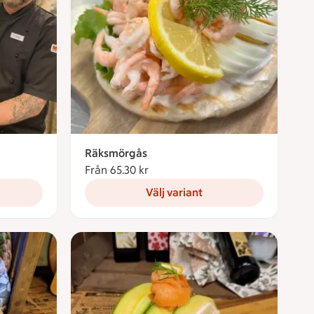
Räksmörgås
Från 65.30 kr
Från 65.30 kronor
Välj variant