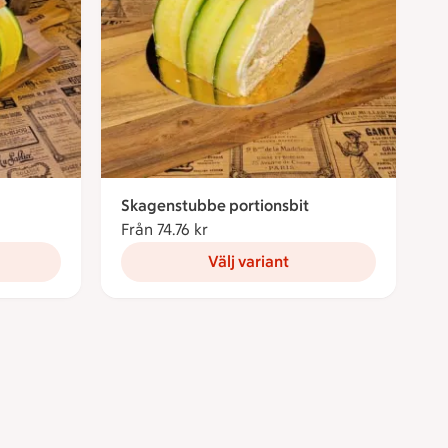
Skagenstubbe portionsbit
ronor
Från 74.76 kr
Från 74.76 kronor
Välj variant