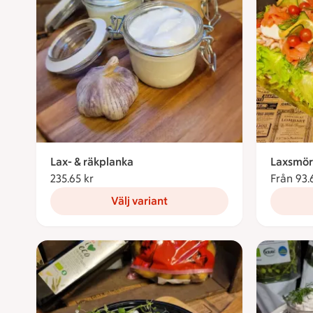
Lax- & räkplanka
Laxsmör
235.65 kr
235.65 kronor
Från 93.
Välj variant