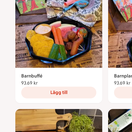
Barnbuffé
Barnpla
93.69 kr
93.69 kronor
93.69 kr
Lägg till