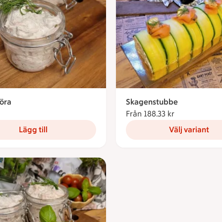
öra
Skagenstubbe
28.34 kronor
Från 188.33 kr
Från 188.33 k
Lägg till
Välj variant