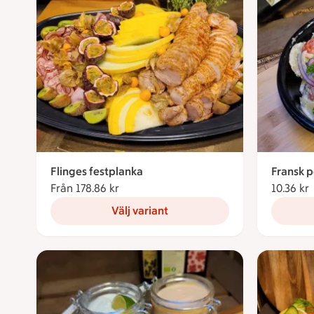
Flinges festplanka
Fransk p
Från 178.86 kr
Från 178.86 kronor
10.36 kr
Välj variant