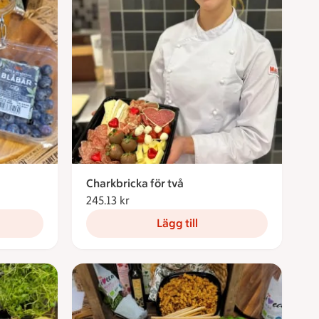
Charkbricka för två
245.13 kr
245.13 kronor
Lägg till