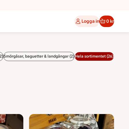
Logga in
0 kr
2)
Smörgåsar, baguetter & landgångar (2)
Hela sortimentet (26)