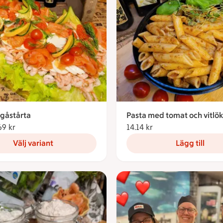
gåstårta
Pasta med tomat och vitlök
69 kr
Från 93.69 kronor
14.14 kr
14.14 kronor
Välj variant
Lägg till