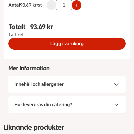
Antal
93.69 kronor styck
93.69 kr/st
Använd knapparna för att minska eller ök
Totalt
93.69 kr
Totalt 1 stycken Laxsmörgåstårta Måltidstyp St
1 artikel
Lägg i varukorg
Mer information
Innehåll och allergener
Hur levereras din catering?
Liknande produkter