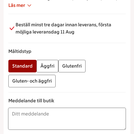
citron och dill.
Läs mer
Beställ minst tre dagar innan leverans, första
möjliga leveransdag 11 Aug
Måltidstyp
Standard
Äggfri
Glutenfri
Gluten- och äggfri
Meddelande till butik