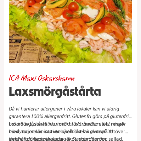
ICA Maxi Oskarshamn
Laxsmörgåstårta
Då vi hanterar allergener i våra lokaler kan vi aldrig
garantera 100% allergenfritt. Glutenfri görs på glutenfritt
bröd & vi byter alltid ut skärbrädor/knivar samt rengör
Laxsmörgåstårta, varmrökt lax från Blomlöfs mixat
bänkytor mellan standardportioner & glutenfritt.
med majonnäs inuti och kallrökt lax ovanpå. Utöver
det har du handskalade räkor, stenbitsrom, sallad,
Innehållsförteckningen avser Standardportion.