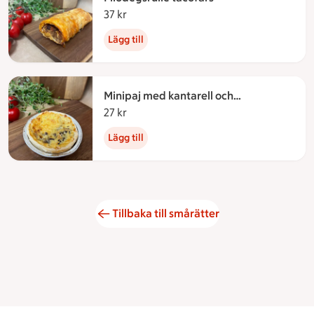
37 kr
37 kronor
Lägg till
Minipaj med kantarell och
västerbottenost
27 kr
27 kronor
Lägg till
Tillbaka till smårätter