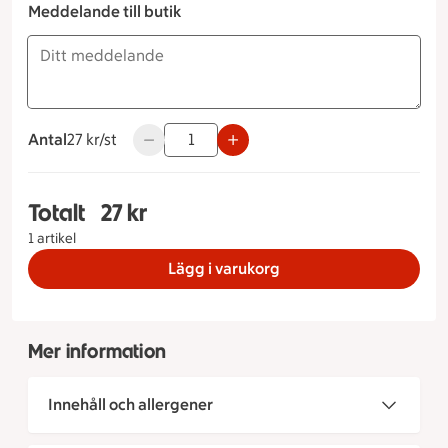
Meddelande till butik
Antal
27 kronor styck
27 kr/st
Använd knapparna för att minska eller öka v
Totalt
27 kr
Totalt 1 stycken Mini västerbottenpaj, 27 kronor
1 artikel
Lägg i varukorg
Mer information
Innehåll och allergener