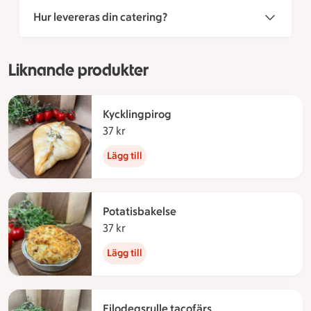
Hur levereras din catering?
Liknande produkter
Kycklingpirog
37 kr
37 kronor
Lägg till
Potatisbakelse
37 kr
37 kronor
Lägg till
Filodegsrulle tacofärs