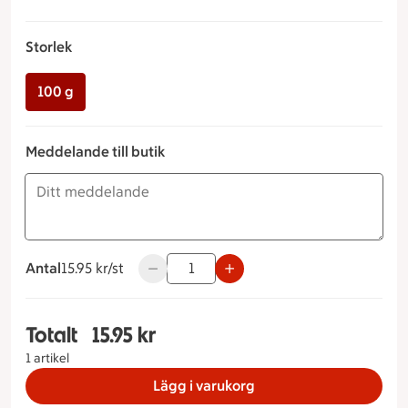
Storlek
100 g
Meddelande till butik
Antal
15.95 kronor styck
15.95 kr/st
Använd knapparna för att minska eller ök
Totalt
15.95 kr
Totalt 1 stycken Romsås Storlek 100 g, 15.95 kro
1 artikel
Lägg i varukorg