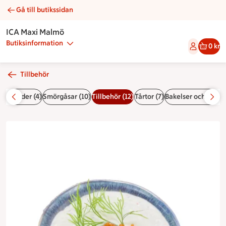
Gå till butikssidan
Romsås | Catering ICA Maxi Malmö
ICA Maxi Malmö
Butiksinformation
0 kr
Tillbehör
5)
Måltider (4)
Smörgåsar (10)
Tillbehör (12)
Tårtor (7)
Bakelser och längde