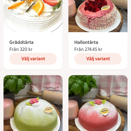
Gräddtårta
Hallontårta
Från 320 kr
Från 320 kronor
Från 274.45 kr
Från 274.45 k
Välj variant
Välj variant