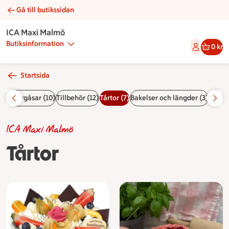
Gå till butikssidan
Tårtor | Catering ICA Maxi Malmö
ICA Maxi Malmö
Butiksinformation
0 kr
Startsida
4)
Smörgåsar (10)
Tillbehör (12)
Tårtor (7)
Bakelser och längder (3)
Bageri
ICA Maxi Malmö
Tårtor