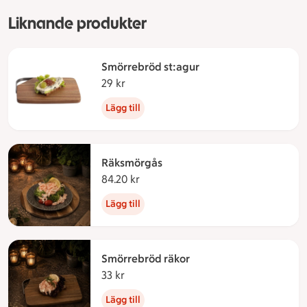
Liknande produkter
Smörrebröd st:agur
29 kr
29 kronor
Lägg till
Räksmörgås
84.20 kr
84.20 kronor
Lägg till
Smörrebröd räkor
33 kr
33 kronor
Lägg till