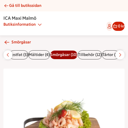
Gå till butikssidan
Räkmacka | Catering ICA Maxi Malmö
ICA Maxi Malmö
Butiksinformation
0 kr
Smörgåsar
r (4)
Festfat (5)
Måltider (4)
Smörgåsar (10)
Tillbehör (12)
Tårtor (7)
Bake