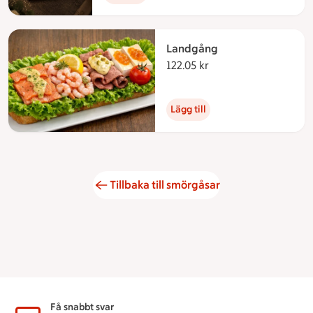
Landgång
122.05 kr
122.05 kronor
Lägg till
Tillbaka till smörgåsar
Sidfot
Få snabbt svar