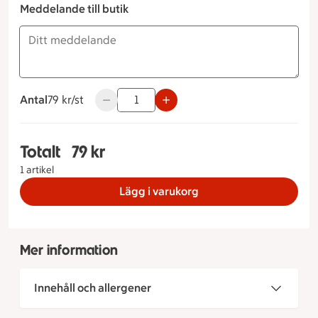
Meddelande till butik
Antal
79 kronor styck
79 kr/st
Använd knapparna för att minska eller öka v
Totalt
79 kr
Totalt 1 stycken Räkmacka, 79 kronor
1 artikel
Lägg i varukorg
Mer information
Innehåll och allergener