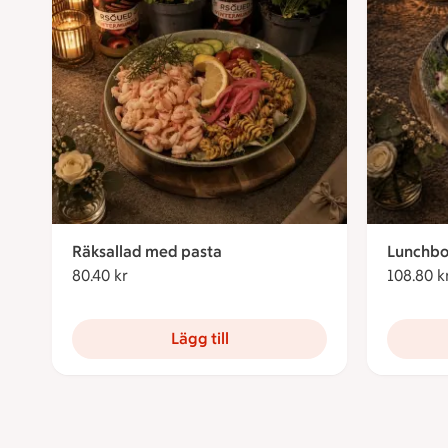
Räksallad med pasta
Lunchbo
80.40 kr
80.40 kronor
108.80 k
Lägg till