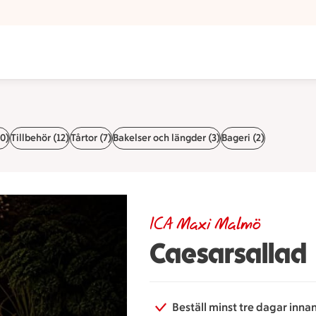
0)
Tillbehör (12)
Tårtor (7)
Bakelser och längder (3)
Bageri (2)
ICA Maxi Malmö
Caesarsallad
Beställ minst tre dagar inna