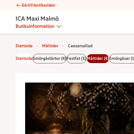
Gå till butikssidan
Caesarsallad | Catering ICA Maxi Malmö
ICA Maxi Malmö
Butiksinformation
Startsida
Måltider
Caesarsallad
Startsida
Smörgåstårtor (4)
Festfat (5)
Måltider (4)
Smörgåsar (1