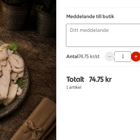
Meddelande till butik
Antal
74.75 kronor styck
74.75 kr/st
Använd knapparn
Totalt
74.75 kr
Totalt 1 stycken Caesar
1 artikel