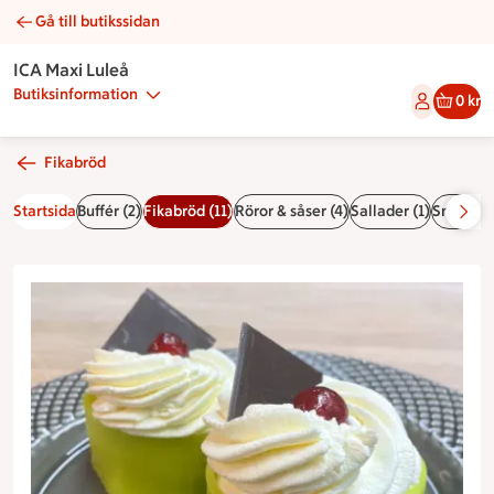
Gå till butikssidan
Änkor | Catering ICA Maxi Luleå
ICA Maxi Luleå
Butiksinformation
0 kr
Fikabröd
Startsida
Buffér (2)
Fikabröd (11)
Röror & såser (4)
Sallader (1)
Smörgåsa