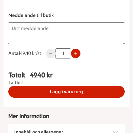
Meddelande till butik
Antal
49.40 kronor styck
49.40 kr/st
Använd knapparna för att minska eller ök
Totalt
49.40 kr
Totalt 1 stycken Änkor, 49.40 kronor
1 artikel
Lägg i varukorg
Mer information
Innehåll och allergener