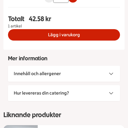
Totalt
42.58 kr
Totalt 1 stycken Coleslaw Måltidstyp Standard & 
1 artikel
Lägg i varukorg
Mer information
Innehåll och allergener
Hur levereras din catering?
Liknande produkter