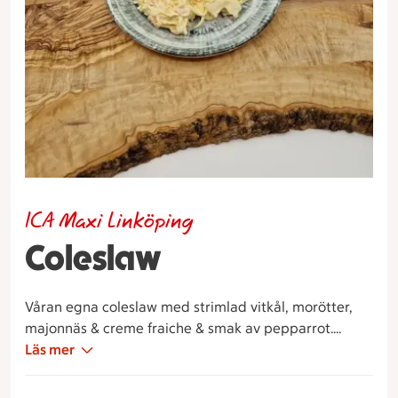
ICA Maxi Linköping
Coleslaw
Våran egna coleslaw med strimlad vitkål, morötter,
majonnäs & creme fraiche & smak av pepparrot.
Perfekt till grillkvällen.
Läs mer