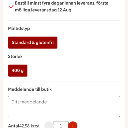
Beställ minst fyra dagar innan leverans, första
möjliga leveransdag 12 Aug
Måltidstyp
Standard & glutenfri
Storlek
400 g
Meddelande till butik
Antal
42.58 kronor styck
42.58 kr/st
Använd knapparna för att minska eller ök