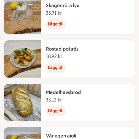
Skagenröra lyx
35.91 kr
35.91 kronor
Lägg till
Rostad potatis
18.92 kr
18.92 kronor
Lägg till
Medelhavsbröd
33.12 kr
33.12 kronor
Lägg till
Vår egen aioli