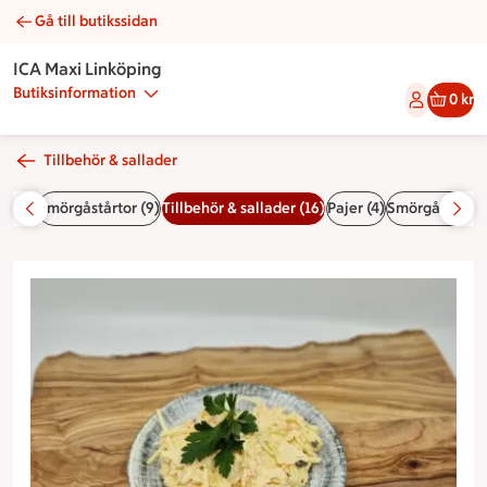
Gå till butikssidan
Coleslaw | Catering ICA Maxi Linköping
ICA Maxi Linköping
Butiksinformation
0 kr
Tillbehör & sallader
r (10)
Smörgåstårtor (9)
Tillbehör & sallader (16)
Pajer (4)
Smörgåsar & w