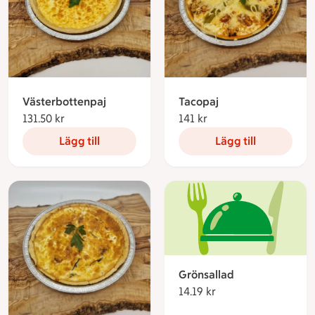
Västerbottenpaj
Tacopaj
131.50 kr
131.50 kronor
141 kr
141 kronor
Lägg till
Lägg till
Grönsallad
14.19 kr
14.19 kronor