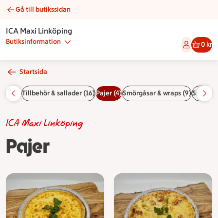
Gå till butikssidan
Pajer | Catering ICA Maxi Linköping
ICA Maxi Linköping
Butiksinformation
0 kr
Startsida
tor (9)
Tillbehör & sallader (16)
Pajer (4)
Smörgåsar & wraps (9)
Smörrebr
ICA Maxi Linköping
Pajer