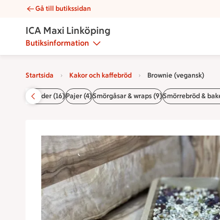
Gå till butikssidan
Brownie (vegansk) | Catering ICA Maxi Linköping
ICA Maxi Linköping
Butiksinformation
Startsida
Kakor och kaffebröd
Brownie (vegansk)
lbehör & sallader (16)
Pajer (4)
Smörgåsar & wraps (9)
Smörrebröd & bake