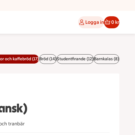
Logga in
0 kr
or och kaffebröd (17)
Bröd (14)
Studentfirande (12)
Barnkalas (8)
ansk)
och tranbär