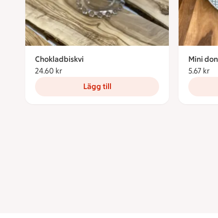
Chokladbiskvi
Mini don
24.60 kr
24.60 kronor
5.67 kr
5.
Lägg till