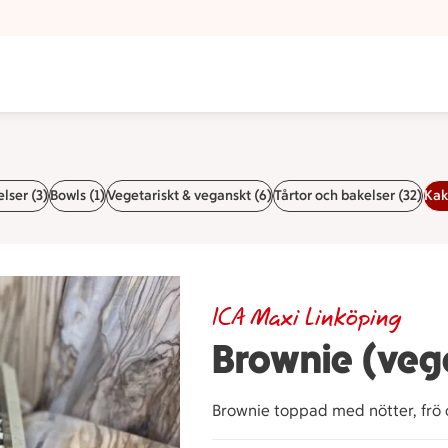
lser (3)
Bowls (1)
Vegetariskt & veganskt (6)
Tårtor och bakelser (32)
Kak
ICA Maxi Linköping
Brownie (veg
Brownie toppad med nötter, frö 