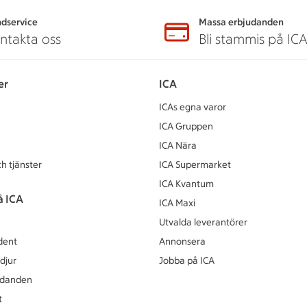
dservice
Massa erbjudanden
ntakta oss
Bli stammis på IC
er
ICA
ICAs egna varor
ICA Gruppen
ICA Nära
h tjänster
ICA Supermarket
ICA Kvantum
å ICA
ICA Maxi
Utvalda leverantörer
dent
Annonsera
djur
Jobba på ICA
udanden
t