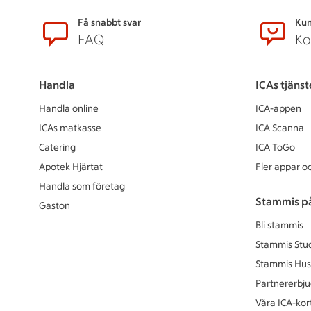
Sidfot
Få snabbt svar
Kun
FAQ
Ko
Handla
ICAs tjänst
Handla online
ICA-appen
ICAs matkasse
ICA Scanna
Catering
ICA ToGo
Apotek Hjärtat
Fler appar oc
Handla som företag
Stammis p
Gaston
Bli stammis
Stammis Stu
Stammis Hus
Partnererbj
Våra ICA-kor