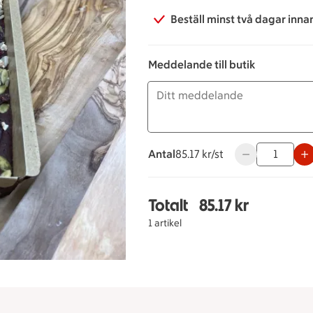
Beställ minst två dagar inna
Meddelande till butik
Antal
85.17 kronor styck
85.17 kr/st
Använd knapparn
Totalt
85.17 kr
Totalt 1 stycken Brown
1 artikel