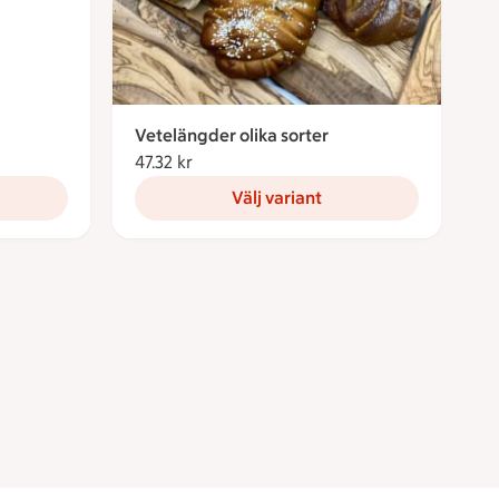
Vetelängder olika sorter
47.32 kr
47.32 kronor
Välj variant