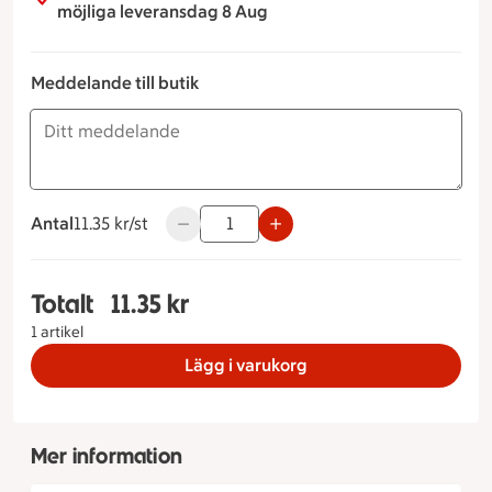
möjliga leveransdag 8 Aug
Meddelande till butik
Antal
11.35 kronor styck
11.35 kr/st
Använd knapparna för att minska eller ök
Totalt
11.35 kr
Totalt 1 stycken Surdegsbaguette grov, 11.35 kr
1 artikel
Lägg i varukorg
Mer information