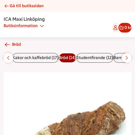
Gå till butikssidan
Surdegsbaguette grov | Catering ICA Maxi Linköping
ICA Maxi Linköping
Butiksinformation
0 kr
Bröd
er (32)
Kakor och kaffebröd (17)
Bröd (14)
Studentfirande (12)
Barnkalas (