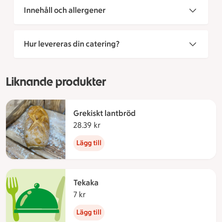
Innehåll och allergener
Hur levereras din catering?
Liknande produkter
Grekiskt lantbröd
28.39 kr
28.39 kronor
Lägg till
Tekaka
7 kr
7 kronor
Lägg till