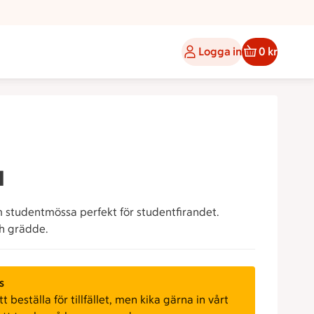
Logga in
0 kr
a
studentmössa perfekt för studentfirandet.
h grädde.
s
 beställa för tillfället, men kika gärna in vårt