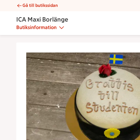
Gå till butikssidan
Studentmössa | Catering ICA Maxi Borlänge
ICA Maxi Borlänge
Butiksinformation