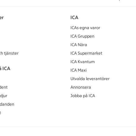
er
ICA
ICAs egna varor
ICA Gruppen
ICA Nära
h tjänster
ICA Supermarket
ICA Kvantum
å ICA
ICA Maxi
Utvalda leverantörer
dent
Annonsera
djur
Jobba på ICA
udanden
t