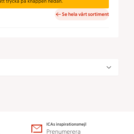
att trycka på knappen nedan.
Se hela vårt sortiment
ICAs inspirationsmejl
A
Prenumerera