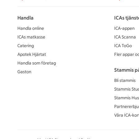
Handla
ICAs tjänst
Handla online
ICA-appen
ICAs matkasse
ICA Scanna
Catering
ICA ToGo
Apotek Hjärtat
Fler appar oc
Handla som företag
Stammis p
Gaston
Bli stammis
Stammis Stu
Stammis Hus
Partnererbj
Våra ICA-kor