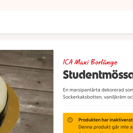
ICA Maxi Borlänge
Studentmöss
En marsipantårta dekorerad som 
Sockerkaksbotten, vaniljkräm oc
Produkten har inaktiverat
Denna produkt går inte att