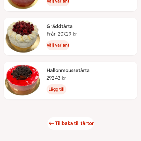
Välj variant
Gräddtårta
Från 207.29 kr
Från 207.29 kronor
Välj variant
Hallonmoussetårta
292.43 kr
292.43 kronor
Lägg till
Tillbaka till tårtor