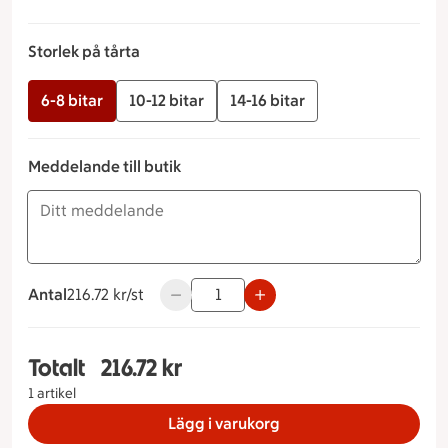
Storlek på tårta
6-8 bitar
10-12 bitar
14-16 bitar
Meddelande till butik
Antal
216.72 kronor styck
216.72 kr/st
Använd knapparna för att minska eller ö
Totalt
216.72 kr
Totalt 1 stycken Schwarzwaldtårta Storlek på tår
1 artikel
Lägg i varukorg