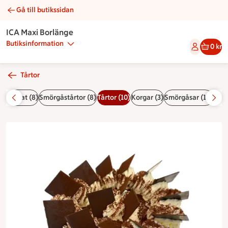
Gå till butikssidan
Schwarzwaldtårta | Catering ICA Maxi Borlänge
ICA Maxi Borlänge
Butiksinformation
0 kr
Tårtor
uffér/fat (8)
Smörgåstårtor (8)
Tårtor (10)
Korgar (3)
Smörgåsar (14)
Sall