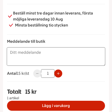
Beställ minst tre dagar innan leverans, första
möjliga leveransdag 10 Aug
Minsta beställning tio stycken
Meddelande till butik
Antal
15 kronor styck
15 kr/st
Använd knapparna för att minska eller öka v
Totalt
15 kr
Totalt 1 stycken Laxsnittar, 15 kronor
1 artikel
Lägg i varukorg