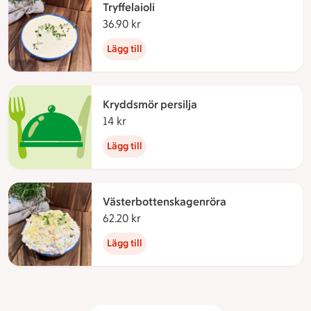
Tryffelaioli
36.90 kr
36.90 kronor
Lägg till
Kryddsmör persilja
14 kr
14 kronor
Lägg till
Västerbottenskagenröra
62.20 kr
62.20 kronor
Lägg till