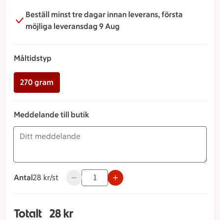
Beställ minst tre dagar innan leverans, första
möjliga leveransdag 9 Aug
Måltidstyp
270 gram
Meddelande till butik
Antal
28 kronor styck
28 kr/st
Använd knapparna för att minska eller öka 
Totalt
28 kr
Totalt 1 stycken Rödvinssås Måltidstyp 270 Gram