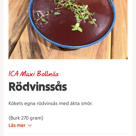
ICA Maxi Bollnäs
Rödvinssås
Kökets egna rödvinsås med äkta smör.
(Burk 270 gram)
Läs mer