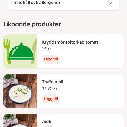
Innehåll och allergener
Liknande produkter
Kryddsmör soltorkad tomat
15 kr
15 kronor
Lägg till
Tryffelaioli
36.90 kr
36.90 kronor
Lägg till
Aioli