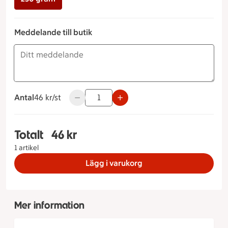
Meddelande till butik
Antal
46 kronor styck
46 kr/st
Använd knapparna för att minska eller öka 
Totalt
46 kr
Totalt 1 stycken Kronskagen Måltidstyp 250 Gra
1 artikel
Lägg i varukorg
Mer information