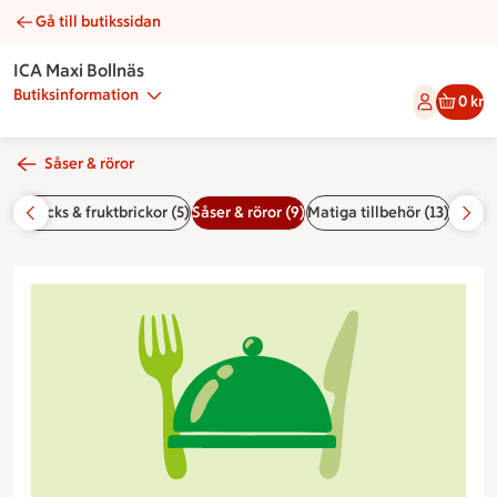
Gå till butikssidan
Kronskagen | Catering ICA Maxi Bollnäs
ICA Maxi Bollnäs
Butiksinformation
0 kr
Såser & röror
rk, snacks & fruktbrickor (5)
Såser & röror (9)
Matiga tillbehör (13)
Förätt