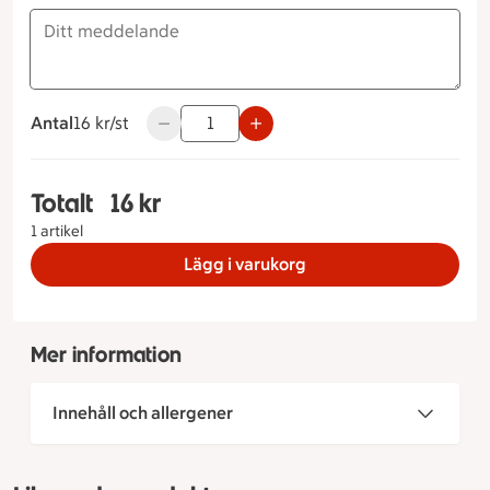
Antal
16 kronor styck
16 kr/st
Använd knapparna för att minska eller öka v
Totalt
16 kr
Totalt 1 stycken Chokladmuffins, 16 kronor
1 artikel
Lägg i varukorg
Mer information
Innehåll och allergener