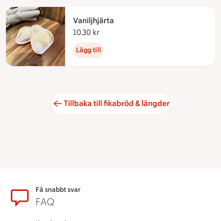
Vaniljhjärta
10.30 kr
10.30 kronor
Lägg till
Tillbaka till fikabröd & längder
Sidfot
Få snabbt svar
FAQ