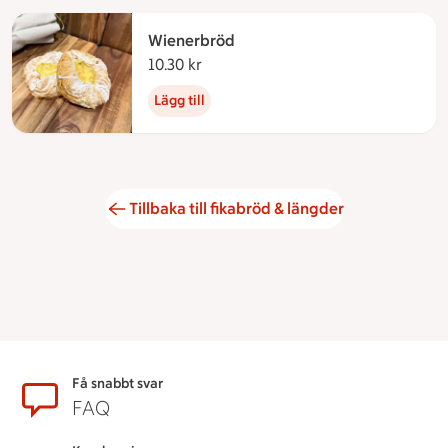
Wienerbröd
10.30 kr
10.30 kronor
Lägg till
Tillbaka till fikabröd & längder
Sidfot
Få snabbt svar
FAQ