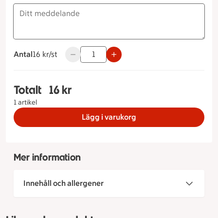
Antal
16 kronor styck
16 kr/st
Använd knapparna för att minska eller öka v
Totalt
16 kr
Totalt 1 stycken Blåbärsmuffins, 16 kronor
1 artikel
Lägg i varukorg
Mer information
Innehåll och allergener