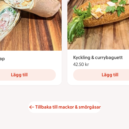
Kyckling & currybaguett
ap
42.50 kr
42.50 kronor
kronor
Lägg till
Lägg till
Tillbaka till mackor & smörgåsar