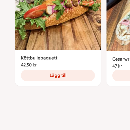
Köttbullebaguett
Cesarwr
42.50 kr
42.50 kronor
47 kr
47 
Lägg till