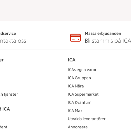
dservice
Massa erbjudanden
ntakta oss
Bli stammis på IC
er
ICA
ICAs egna varor
ICA Gruppen
ICA Nära
h tjänster
ICA Supermarket
ICA Kvantum
å ICA
ICA Maxi
Utvalda leverantörer
dent
Annonsera