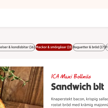
elser & kondisbitar (16)
Mackor & smörgåsar (15)
Baguetter & bröd (17)
F
ICA Maxi Bollnäs
Sandwich blt
Knaperstekt bacon, krispig salla
rostat bröd med krämig majonnä