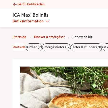
Gå till butikssidan
Sandwich blt | Catering ICA Maxi Bollnäs
ICA Maxi Bollnäs
Butiksinformation
Startsida
Mackor & smörgåsar
Sandwich blt
Startsida
Bufféer (9)
Smörgåstårtor (12)
Tårtor & stubbar (20)
Bak