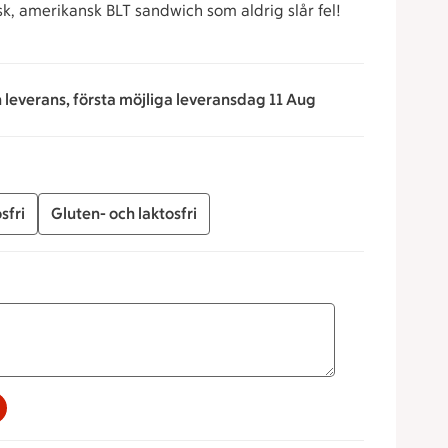
sk, amerikansk BLT sandwich som aldrig slår fel!
n leverans, första möjliga leveransdag 11 Aug
sfri
Gluten- och laktosfri
na för att minska eller öka värdet, eller ange ett värde manue