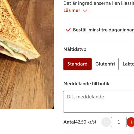
Det är ingredienserna i en klassi
Läs mer
Beställ minst tre dagar inna
Måltidstyp
Standard
Glutenfri
Lakto
Meddelande till butik
Antal
42.50 kronor styck
42.50 kr/st
Använd knappar