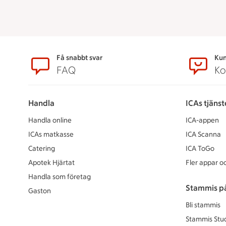
Sidfot
Få snabbt svar
Kun
FAQ
Ko
Handla
ICAs tjänst
Handla online
ICA-appen
ICAs matkasse
ICA Scanna
Catering
ICA ToGo
Apotek Hjärtat
Fler appar oc
Handla som företag
Stammis p
Gaston
Bli stammis
Stammis Stu