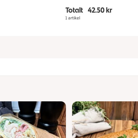
Totalt
42.50 kr
Totalt 1 stycken Sandw
1 artikel