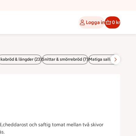
Logga in
0 kr
ikabröd & längder (23)
Snittar & smörrebröd (7)
Matiga sallader & pajer (
d,cheddarost och saftig tomat mellan två skivor
s.