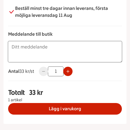
Beställ minst tre dagar innan leverans, första
möjliga leveransdag 11 Aug
Meddelande till butik
Antal
33 kronor styck
33 kr/st
Använd knapparna för att minska eller öka v
Totalt
33 kr
Totalt 1 stycken Dumlefluff, 33 kronor
1 artikel
Lägg i varukorg