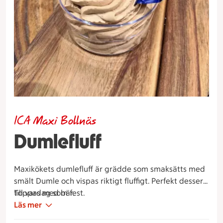
ICA Maxi Bollnäs
Dumlefluff
Maxikökets dumlefluff är grädde som smaksätts med
smält Dumle och vispas riktigt fluffigt. Perfekt dessert
till vardag som fest.
Toppas med bär.
Läs mer