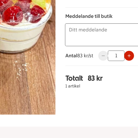
Meddelande till butik
Antal
83 kronor styck
83 kr/st
Använd knapparna 
Totalt
83 kr
Totalt 1 stycken Frukt
1 artikel