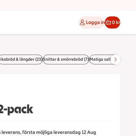
Logga in
0 kr
ikabröd & längder (23)
Snittar & smörrebröd (7)
Matiga sallader & pajer 
 2-pack
n leverans, första möjliga leveransdag 12 Aug