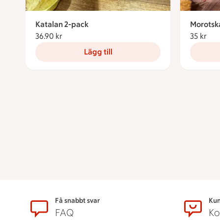
Katalan 2-pack
Morotsk
36.90 kr
36.90 kronor
35 kr
35 
Lägg till
Sidfot
Få snabbt svar
Kun
FAQ
Ko