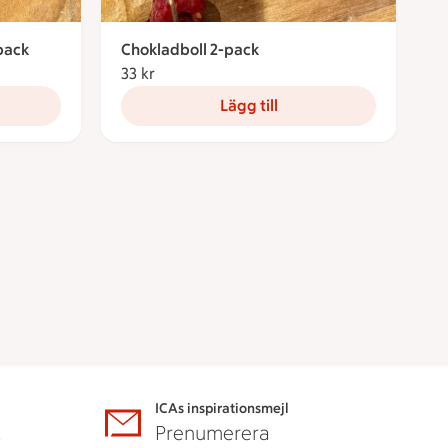
pack
Chokladboll 2-pack
33 kr
33 kronor
Lägg till
ICAs inspirationsmejl
A
Prenumerera