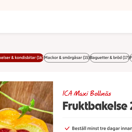
elser & kondisbitar (16)
Mackor & smörgåsar (15)
Baguetter & bröd (17)
F
ICA Maxi Bollnäs
Fruktbakelse
Beställ minst tre dagar inna