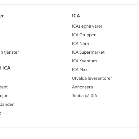
er
ICA
ICAs egna varor
ICA Gruppen
ICA Nära
h tjänster
ICA Supermarket
ICA Kvantum
å ICA
ICA Maxi
Utvalda leverantörer
dent
Annonsera
djur
Jobba på ICA
udanden
t