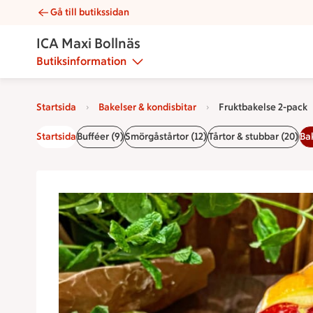
Gå till butikssidan
Fruktbakelse 2-pack | Catering ICA Maxi Bollnäs
ICA Maxi Bollnäs
Butiksinformation
Startsida
Bakelser & kondisbitar
Fruktbakelse 2-pack
Startsida
Bufféer (9)
Smörgåstårtor (12)
Tårtor & stubbar (20)
Bak