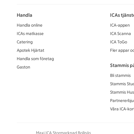
Handla
ICAs tjänst
Handla online
ICA-appen
ICAs matkasse
ICA Scanna
Catering
ICA ToGo
Apotek Hjärtat
Fler appar oc
Handla som företag
Stammis p
Gaston
Bli stammis
Stammis Stu
Stammis Hus
Partnererbj
Våra ICA-kor
Maxi ICA Stormarknad Bollnäs