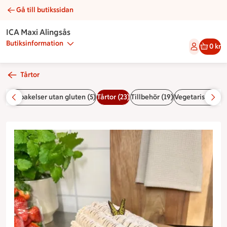
Gå till butikssidan
Budapestlängd/bakelse | Catering ICA Maxi Alingsås
ICA Maxi Alingsås
Butiksinformation
0 kr
Tårtor
stårtsbakelser utan gluten (5)
Tårtor (23)
Tillbehör (19)
Vegetariskt & ve