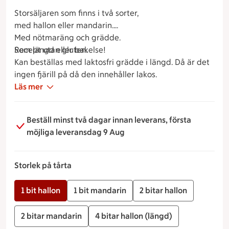
Storsäljaren som finns i två sorter,
med hallon eller mandarin.
Med nötmaräng och grädde.
Som längd eller bakelse!
Recept utan gluten.
Kan beställas med laktosfri grädde i längd. Då är det
ingen fjärill på då den innehåller lakos.
Läs mer
Beställ minst två dagar innan leverans, första
möjliga leveransdag 9 Aug
Storlek på tårta
1 bit hallon
1 bit mandarin
2 bitar hallon
2 bitar mandarin
4 bitar hallon (längd)