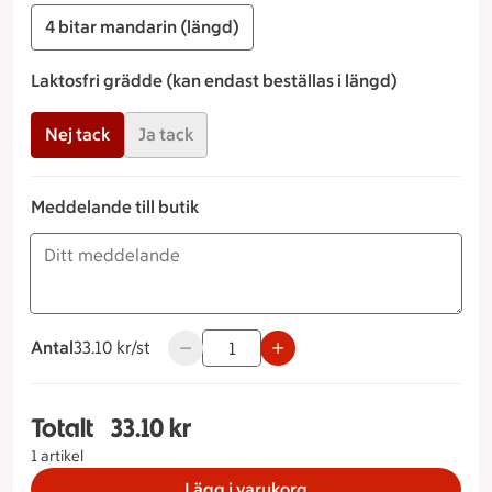
4 bitar mandarin (längd)
Laktosfri grädde (kan endast beställas i längd)
Nej tack
Ja tack
Meddelande till butik
Antal
33.10 kronor styck
33.10 kr/st
Använd knapparna för att minska eller ök
Totalt
33.10 kr
Totalt 1 stycken Budapestlängd/bakelse Storlek p
1 artikel
Lägg i varukorg