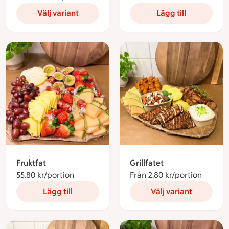
Välj variant
Lägg till
Fruktfat
Grillfatet
55.80 kr/portion
55.80 kronor per portion
Från 2.80 kr/portion
Från 2.
Lägg till
Välj variant