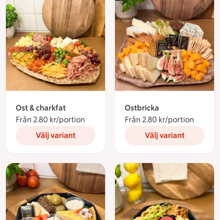
Ost & charkfat
Ostbricka
Från 2.80 kr/portion
Från 2.80 kronor per portion
Från 2.80 kr/portion
Från 2.
Välj variant
Välj variant