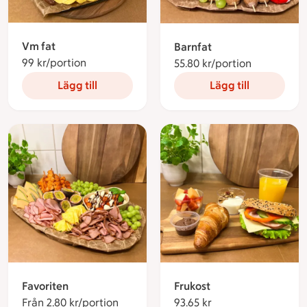
Vm fat
Barnfat
99 kr/portion
99 kronor per portion
55.80 kr/portion
55.80 krono
Lägg till
Lägg till
Favoriten
Frukost
Från 2.80 kr/portion
Från 2.80 kronor per portion
93.65 kr
93.65 kronor