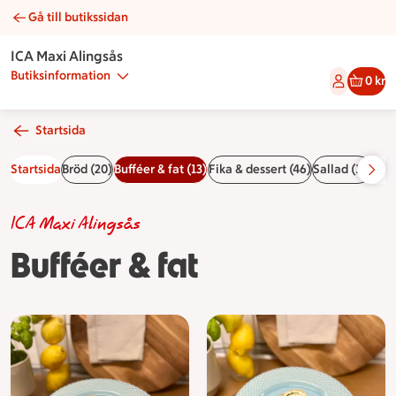
Gå till butikssidan
Bufféer & fat | Catering ICA Maxi Alingsås
ICA Maxi Alingsås
Butiksinformation
0 kr
Startsida
Startsida
Bröd (20)
Bufféer & fat (13)
Fika & dessert (46)
Sallad (12)
Smö
ICA Maxi Alingsås
Bufféer & fat