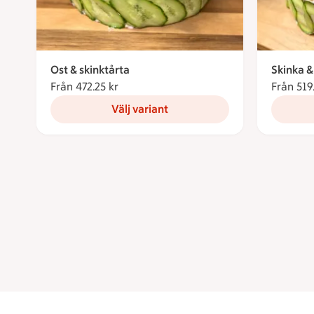
Ost & skinktårta
Skinka 
Från 472.25 kr
Från 472.25 kronor
Från 519
Välj variant