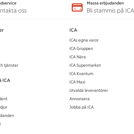
dservice
Massa erbjudanden
ntakta oss
Bli stammis på IC
er
ICA
ICAs egna varor
ICA Gruppen
ICA Nära
h tjänster
ICA Supermarket
ICA Kvantum
å ICA
ICA Maxi
Utvalda leverantörer
dent
Annonsera
djur
Jobba på ICA
udanden
t