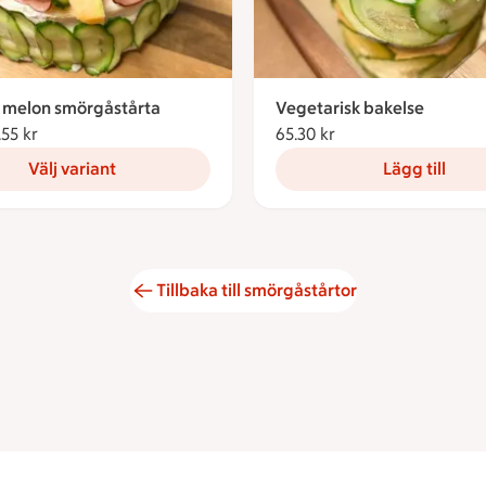
& melon smörgåstårta
Vegetarisk bakelse
.55 kr
Från 519.55 kronor
65.30 kr
65.30 kronor
Välj variant
Lägg till
Tillbaka till smörgåstårtor