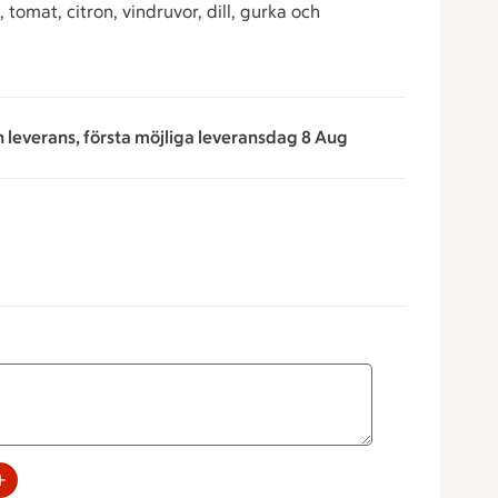
omat, citron, vindruvor, dill, gurka och
n leverans, första möjliga leveransdag 8 Aug
rna för att minska eller öka värdet, eller ange ett värde manu