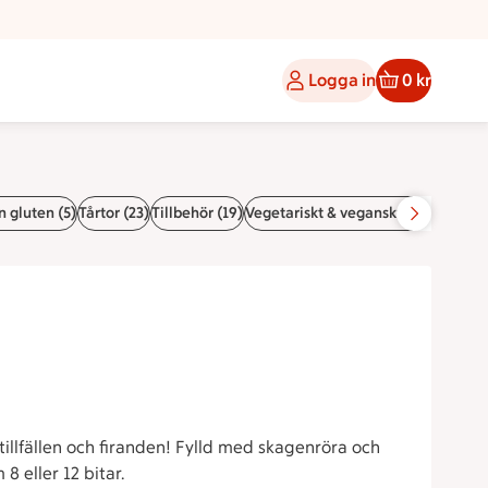
Logga in
0 kr
 gluten (5)
Tårtor (23)
Tillbehör (19)
Vegetariskt & veganskt (12)
Allergi?
tillfällen och firanden! Fylld med skagenröra och
8 eller 12 bitar.