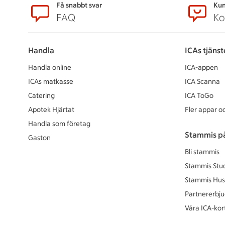
Sidfot
Få snabbt svar
Kun
FAQ
Ko
Handla
ICAs tjänst
Handla online
ICA-appen
ICAs matkasse
ICA Scanna
Catering
ICA ToGo
Apotek Hjärtat
Fler appar oc
Handla som företag
Stammis p
Gaston
Bli stammis
Stammis Stu
Stammis Hus
Partnererbj
Våra ICA-kor