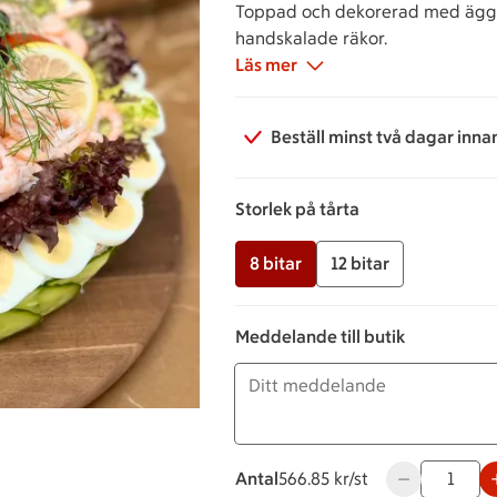
Toppad och dekorerad med ägg, t
handskalade räkor.
Läs mer
Beställ minst två dagar inna
Storlek på tårta
8 bitar
12 bitar
Meddelande till butik
Antal
566.85 kronor styck
566.85 kr/st
Använd knappa