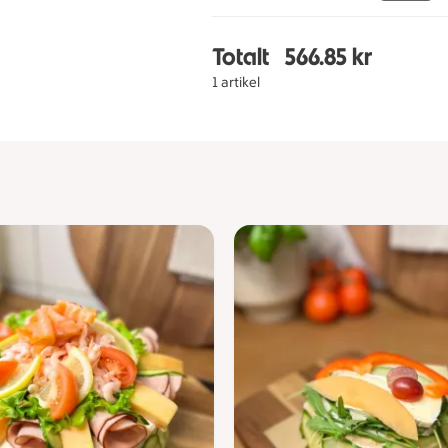
Totalt
566.85 kr
Totalt 1 stycken Räktår
1 artikel