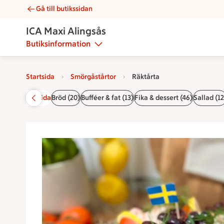
Gå till butikssidan
Räktårta | Catering ICA Maxi Alingsås
ICA Maxi Alingsås
Butiksinformation
Startsida
Smörgåstårtor
Räktårta
Startsida
Bröd (20)
Bufféer & fat (13)
Fika & dessert (46)
Sallad (12