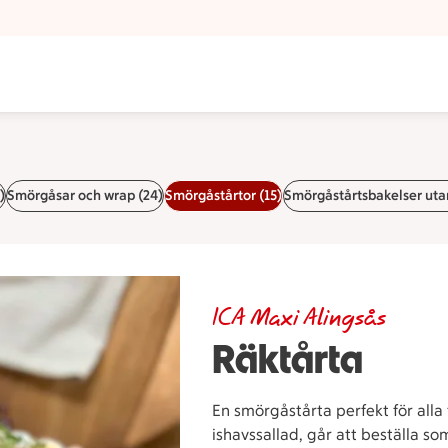
)
Smörgåsar och wrap (24)
Smörgåstårtor (15)
Smörgåstårtsbakelser utan
ICA Maxi Alingsås
Räktårta
En smörgåstårta perfekt för alla 
ishavssallad, går att beställa som 