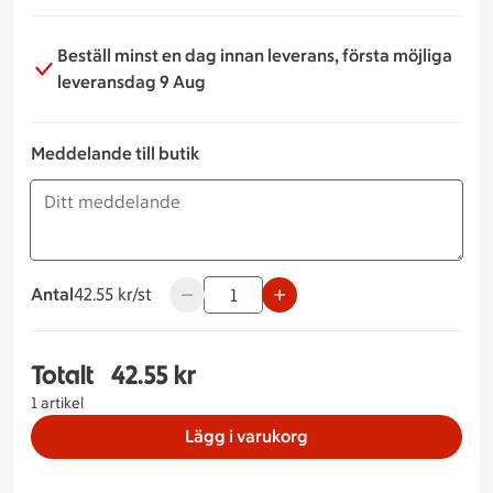
Beställ minst en dag innan leverans, första möjliga
leveransdag 9 Aug
Meddelande till butik
Antal
42.55 kronor styck
42.55 kr/st
Använd knapparna för att minska eller ök
Totalt
42.55 kr
Totalt 1 stycken Chevrébröd, 42.55 kronor
1 artikel
Lägg i varukorg