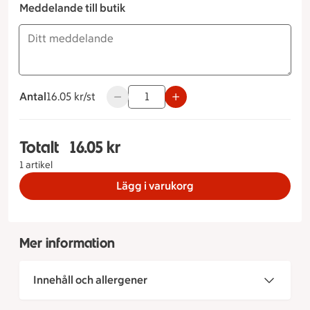
Meddelande till butik
Antal
16.05 kronor styck
16.05 kr/st
Använd knapparna för att minska eller ök
Totalt
16.05 kr
Totalt 1 stycken Wienerkam, 16.05 kronor
1 artikel
Lägg i varukorg
Mer information
Innehåll och allergener