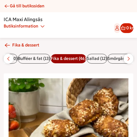
Gå till butikssidan
Wienerkam | Catering ICA Maxi Alingsås
ICA Maxi Alingsås
Butiksinformation
0 kr
Fika & dessert
Bröd (20)
Bufféer & fat (13)
Fika & dessert (46)
Sallad (12)
Smörgåsar och 