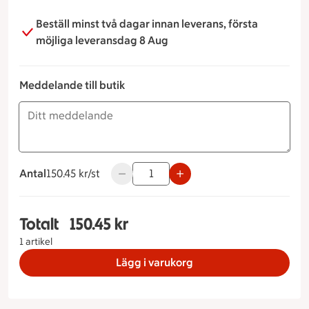
Beställ minst två dagar innan leverans, första
möjliga leveransdag 8 Aug
Meddelande till butik
Antal
150.45 kronor styck
150.45 kr/st
Använd knapparna för att minska eller ö
Totalt
150.45 kr
Totalt 1 stycken Kladdkaka med dumlefluff, 150.
1 artikel
Lägg i varukorg