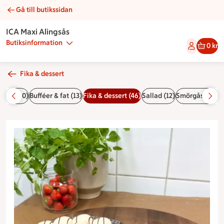
Gå till butikssidan
Kladdkaka med dumlefluff | Catering ICA Maxi Alingsås
ICA Maxi Alingsås
Butiksinformation
0 kr
Fika & dessert
Bröd (20)
Bufféer & fat (13)
Fika & dessert (46)
Sallad (12)
Smörgåsar och 