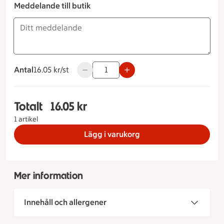
Meddelande till butik
Antal
16.05 kronor styck
16.05 kr/st
Använd knapparna för att minska eller ök
Totalt
16.05 kr
Totalt 1 stycken Blåbärsmuffins, 16.05 kronor
1 artikel
Lägg i varukorg
Mer information
Innehåll och allergener