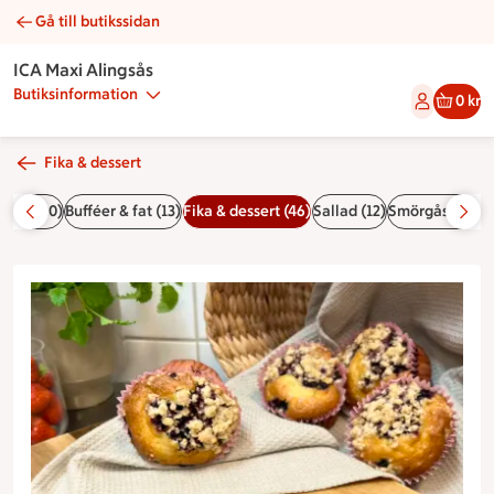
Gå till butikssidan
Blåbärsmuffins | Catering ICA Maxi Alingsås
ICA Maxi Alingsås
Butiksinformation
0 kr
Fika & dessert
Bröd (20)
Bufféer & fat (13)
Fika & dessert (46)
Sallad (12)
Smörgåsar och 