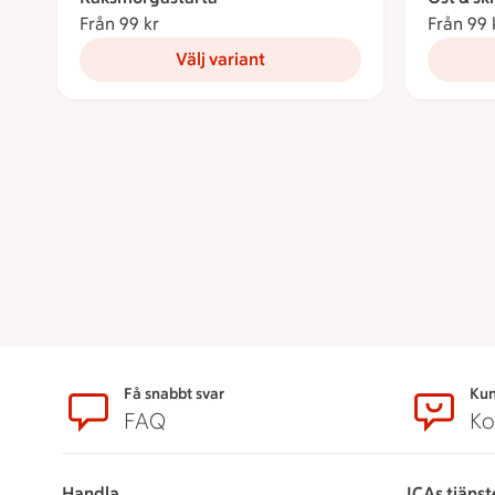
Från 99 kr
Från 99 kronor
Från 99 
Välj variant
Sidfot
Få snabbt svar
Kun
FAQ
Ko
Handla
ICAs tjänst