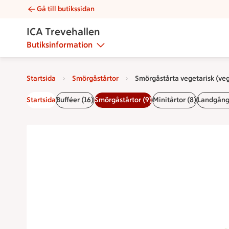
Gå till butikssidan
Smörgåstårta vegetarisk (vegansk) | Catering ICA Trevehalle
ICA Trevehallen
Butiksinformation
Startsida
Smörgåstårtor
Smörgåstårta vegetarisk (ve
Startsida
Bufféer (16)
Smörgåstårtor (9)
Minitårtor (8)
Landgånga