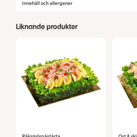
Innehåll och allergener
Liknande produkter
Räksmörgåstårta
Ost & sk