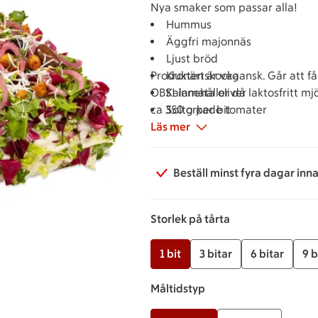
Nya smaker som passar alla!
Hummus
Äggfri majonnäs
Ljust bröd
Produkten är vegansk. Går att få
Kronärtskocka
OBS! innehåller då laktosfritt mj
Kalamata oliver
ca 350 g per bit
Soltorkade tomater
Läs mer
Chilirostade kikärtor
Picklad rödlök
Beställ minst fyra dagar inn
Storlek på tårta
1 bit
3 bitar
6 bitar
9 b
Måltidstyp