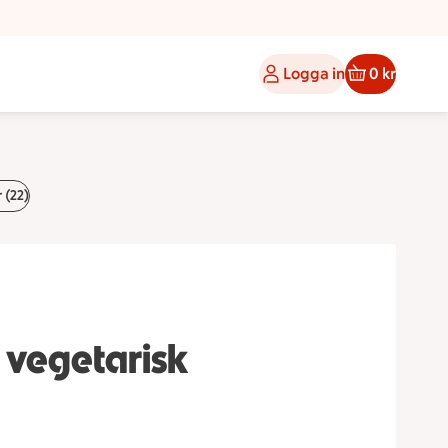
Logga in
0 kr
 (22)
 vegetarisk