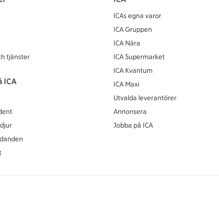
ICAs egna varor
ICA Gruppen
ICA Nära
h tjänster
ICA Supermarket
ICA Kvantum
å ICA
ICA Maxi
Utvalda leverantörer
dent
Annonsera
djur
Jobba på ICA
udanden
t