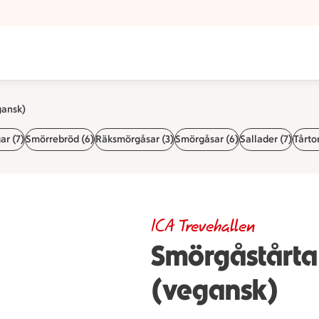
n
gansk)
r (7)
Smörrebröd (6)
Räksmörgåsar (3)
Smörgåsar (6)
Sallader (7)
Tårtor
ICA Trevehallen
Smörgåstårta
(vegansk)