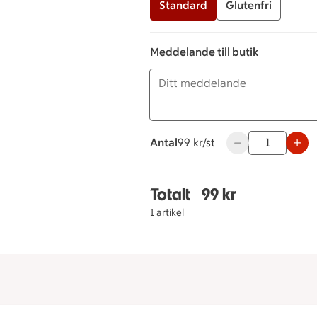
Standard
Glutenfri
Meddelande till butik
Antal
99 kronor styck
99 kr/st
Använd knapparna 
Totalt
99 kr
Totalt 1 stycken Smörg
1 artikel