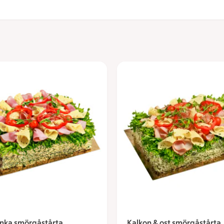
inka smörgåstårta
Kalkon & ost smörgåstårta