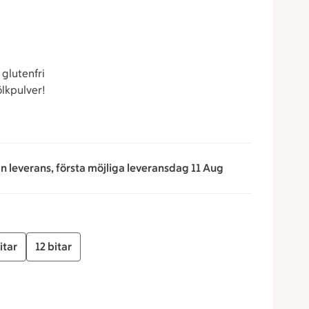
 glutenfri
ölkpulver!
an leverans, första möjliga leveransdag 11 Aug
itar
12 bitar