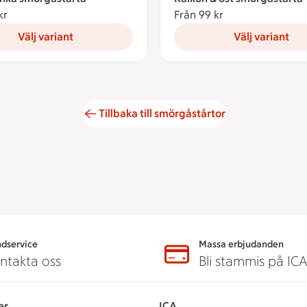
kr
Från 99 kronor
Från 99 kr
Från 99 kronor
Välj variant
Välj variant
Tillbaka till smörgåstårtor
dservice
Massa erbjudanden
ntakta oss
Bli stammis på IC
er
ICA