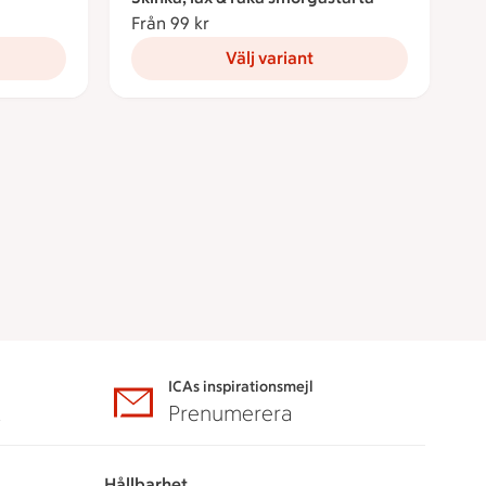
Från 99 kr
Från 99 kronor
Välj variant
ICAs inspirationsmejl
A
Prenumerera
Hållbarhet