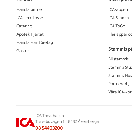
Handla online
ICA-appen
ICAs matkasse
ICA Scanna
Catering
ICA ToGo
Apotek Hjärtat
Fler appar oc
Handla som företag
Stammis p
Gaston
Bli stammis
Stammis Stu
Stammis Hus
Partnererbj
Våra ICA-kor
ICA Trevehallen
Trevebovägen 1, 18432 Åkersberga
08 54403200