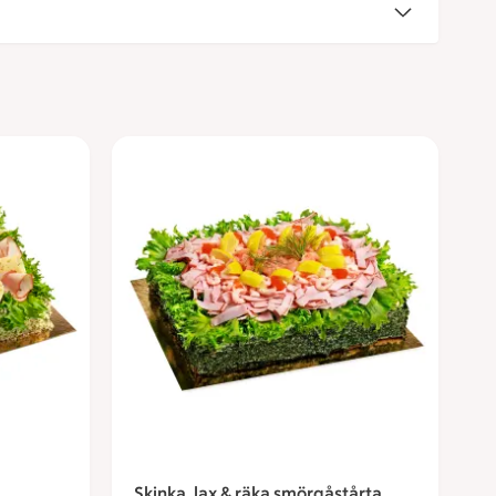
Skinka, lax & räka smörgåstårta