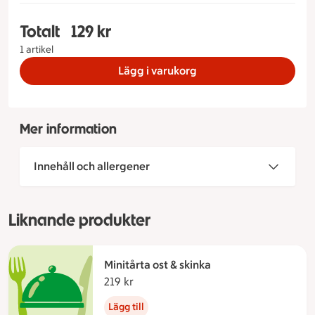
Totalt
129 kr
Totalt 1 stycken Räkrondell färskskalade räkor, 
1 artikel
Lägg i varukorg
Mer information
Innehåll och allergener
Liknande produkter
Minitårta ost & skinka
219 kr
219 kronor
Lägg till