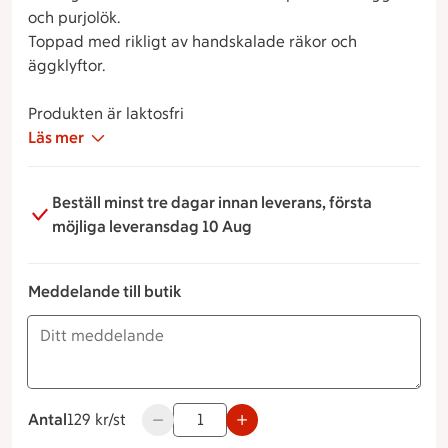
och purjolök.
Toppad med rikligt av handskalade räkor och
äggklyftor.
Produkten är laktosfri
Läs mer
Beställ minst tre dagar innan leverans, första
möjliga leveransdag 10 Aug
Meddelande till butik
Antal
129 kronor styck
129 kr/st
Använd knapparna för att minska eller öka