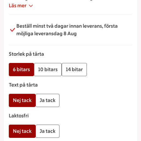
Läs mer
Beställ minst två dagar innan leverans, första
möjliga leveransdag 8 Aug
Storlek på tårta
6 bitars
10 bitars
14 bitar
Text på tårta
Nej tack
Ja tack
Laktosfri
Nej tack
Ja tack