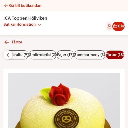
Gå till butikssidan
Prinsesstårta | Catering ICA Toppen Höllviken
ICA Toppen Höllviken
Butiksinformation
0 kr
Tårtor
nnbrödsrulle (9)
Smörrebröd (2)
Pajer (17)
Sommarmeny (3)
Tårtor (18)