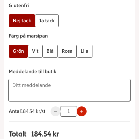
Glutenfri
Nej tack
Ja tack
Färg på marsipan
Grön
Vit
Blå
Rosa
Lila
Meddelande till butik
Antal
184.54 kronor styck
184.54 kr/st
Använd knapparna för att minska eller ö
Totalt
184.54 kr
Totalt 1 stycken Prinsesstårta Storlek på tårta 6