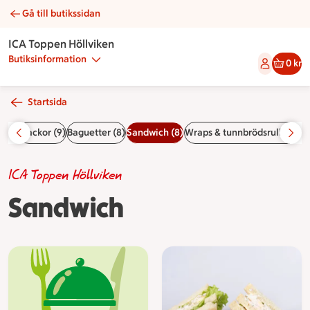
Gå till butikssidan
Sandwich | Catering ICA Toppen Höllviken
ICA Toppen Höllviken
Butiksinformation
0 kr
Startsida
 (3)
Mackor (9)
Baguetter (8)
Sandwich (8)
Wraps & tunnbrödsrulle (9)
S
ICA Toppen Höllviken
Sandwich