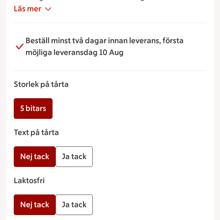
Läs mer
Beställ minst två dagar innan leverans, första
möjliga leveransdag 10 Aug
Storlek på tårta
5 bitars
Text på tårta
Nej tack
Ja tack
Laktosfri
Nej tack
Ja tack