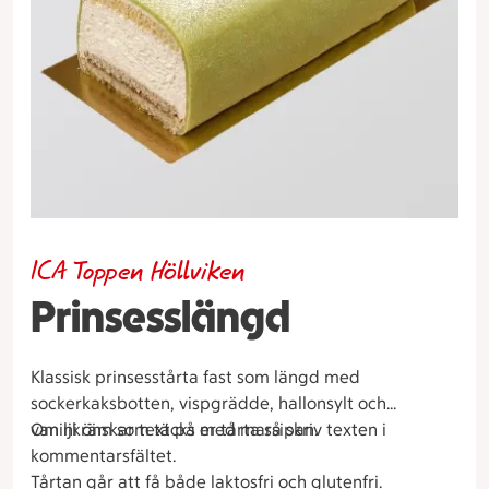
ICA Toppen Höllviken
Prinsesslängd
Klassisk prinsesstårta fast som längd med
sockerkaksbotten, vispgrädde, hallonsylt och
vaniljkräm som täcks med marsipan.
Om ni önskar text på er tårta så skriv texten i
kommentarsfältet.
Tårtan går att få både laktosfri och glutenfri.