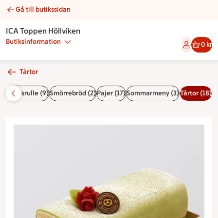
Gå till butikssidan
Prinsesslängd | Catering ICA Toppen Höllviken
ICA Toppen Höllviken
Butiksinformation
0 kr
Tårtor
nnbrödsrulle (9)
Smörrebröd (2)
Pajer (17)
Sommarmeny (3)
Tårtor (18)