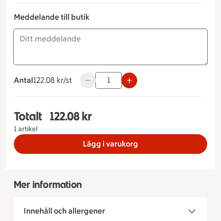
Meddelande till butik
Antal
122.08 kronor styck
122.08 kr/st
Använd knapparna för att minska eller ö
Totalt
122.08 kr
Totalt 1 stycken Prinsesslängd Storlek på tårta 5 
1 artikel
Lägg i varukorg
Mer information
Innehåll och allergener