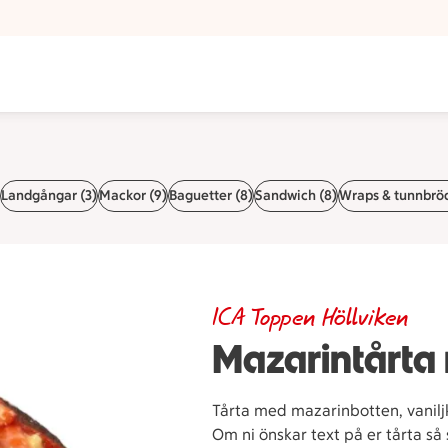
n
Landgångar (3)
Mackor (9)
Baguetter (8)
Sandwich (8)
Wraps & tunnbröd
ICA Toppen Höllviken
Mazarintårta
Tårta med mazarinbotten, vanilj
Om ni önskar text på er tårta så 