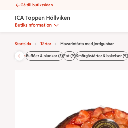
Gå till butikssidan
Mazarintårta med jordgubbar | Catering ICA Toppen Höllvike
ICA Toppen Höllviken
Butiksinformation
Startsida
Tårtor
Mazarintårta med jordgubbar
Startsida
Bufféer & plankor (3)
Fat (9)
Smörgåstårtor & bakelser (9)