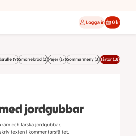
Logga in
0 kr
srulle (9)
Smörrebröd (2)
Pajer (17)
Sommarmeny (3)
Tårtor (18)
 med jordgubbar
kräm och färska jordgubbar.
skriv texten i kommentarsfältet.