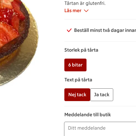
Tårtan är glutenfri.
Läs mer
Beställ minst två dagar inna
Storlek på tårta
6 bitar
Text på tårta
Nej tack
Ja tack
Meddelande till butik