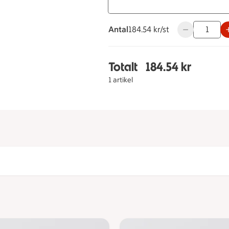
Antal
184.54 kronor styck
184.54 kr/st
Använd knappa
Totalt
184.54 kr
Totalt 1 stycken Mazar
1 artikel