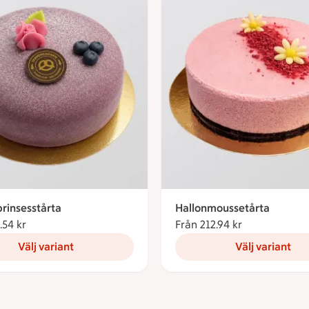
rinsesstårta
Hallonmoussetårta
.54 kr
Från 184.54 kronor
Från 212.94 kr
Från 212.94 k
Välj variant
Välj variant