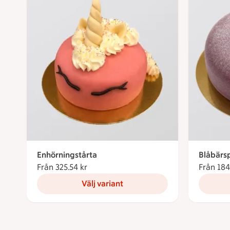
Enhörningstårta
Blåbärsp
Från 325.54 kr
Från 325.54 kronor
Från 184
Välj variant