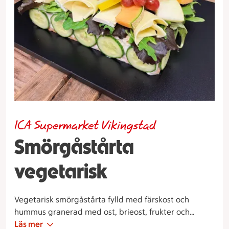
ICA Supermarket Vikingstad
Smörgåstårta
vegetarisk
Vegetarisk smörgåstårta fylld med färskost och
hummus granerad med ost, brieost, frukter och
grönsaker.
Läs mer