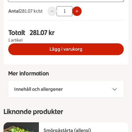
Antal
281.07 kronor styck
281.07 kr/st
Använd knapparna för att minska eller ö
Totalt
281.07 kr
Totalt 1 stycken Smörgåstårta vegetarisk Storlek
1 artikel
Lägg i varukorg
Mer information
Innehåll och allergener
Liknande produkter
Smörgåstårta (allergi)