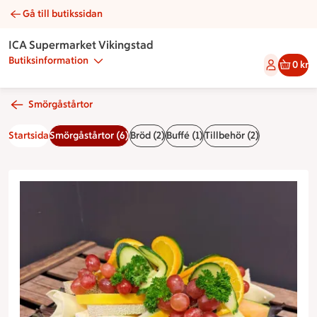
Gå till butikssidan
Smörgåstårta vegetarisk | Catering ICA Supermarket Vikings
ICA Supermarket Vikingstad
Butiksinformation
0 kr
Smörgåstårtor
Startsida
Smörgåstårtor (6)
Bröd (2)
Buffé (1)
Tillbehör (2)