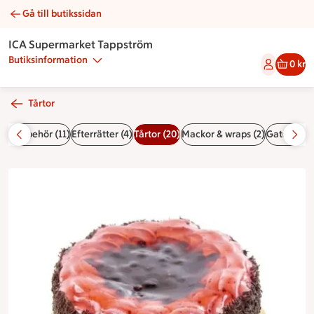
Gå till butikssidan
Blåbärformage | Catering ICA Supermarket Tappström
ICA Supermarket Tappström
Butiksinformation
0 kr
Tårtor
der tillbehör (11)
Efterrätter (4)
Tårtor (20)
Mackor & wraps (2)
Gateau tår