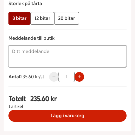
Storlek på tårta
8 bitar
12 bitar
20 bitar
Meddelande till butik
Antal
235.60 kronor styck
235.60 kr/st
Använd knapparna för att minska eller ö
Totalt
235.60 kr
Totalt 1 stycken Blåbärformage Storlek på tårta 
1 artikel
Lägg i varukorg