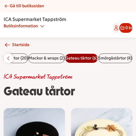
Gå till butikssidan
Gateau tårtor | Catering ICA Supermarket Tappström
ICA Supermarket Tappström
Butiksinformation
0 kr
Startsida
r (4)
Tårtor (20)
Mackor & wraps (2)
Gateau tårtor (6)
Smörgåstårtor (4)
ICA Supermarket Tappström
Gateau tårtor