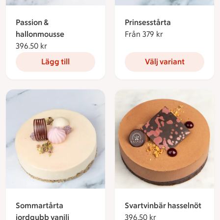
Passion &
Prinsesstårta
hallonmousse
Från 379 kr
Från 379 kronor
396.50 kr
396.50 kronor
Lägg till
Välj variant
Sommartårta
Svartvinbär hasselnöt
jordgubb vanilj
396.50 kr
396.50 kronor