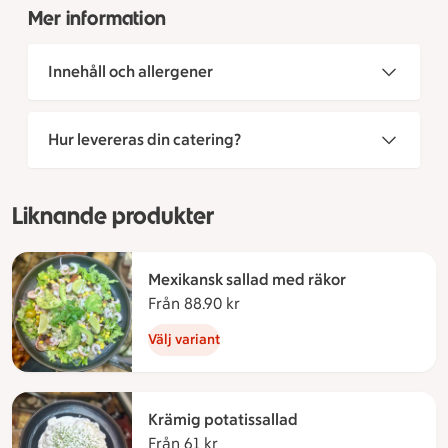
Mer information
Innehåll och allergener
Hur levereras din catering?
Liknande produkter
Mexikansk sallad med räkor
Från 88.90 kr
Från 88.90 kronor
Välj variant
Krämig potatissallad
Från 61 kr
Från 61 kronor