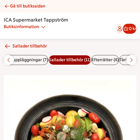
Gå till butikssidan
Potatissallad lyx | Catering ICA Supermarket Tappström
ICA Supermarket Tappström
Butiksinformation
0 kr
Sallader tillbehör
ckor & uppläggningar (7)
Sallader tillbehör (11)
Efterrätter (4)
Tårtor (20)