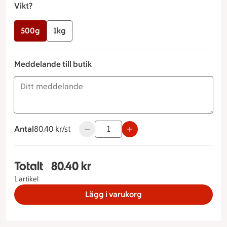
Vikt?
500g
1kg
Meddelande till butik
Antal
80.40 kronor styck
80.40 kr/st
Använd knapparna för att minska eller ök
Totalt
80.40 kr
Totalt 1 stycken Potatissallad Lyx Vikt? 500g, 80
1 artikel
Lägg i varukorg