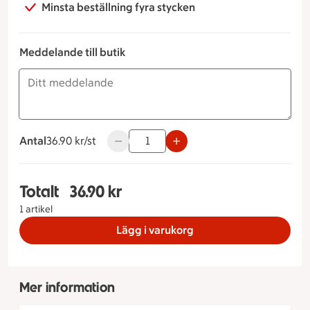
Minsta beställning fyra stycken
Meddelande till butik
Antal
36.90 kronor styck
36.90 kr/st
Använd knapparna för att minska eller ök
Totalt
36.90 kr
Totalt 1 stycken Mörk Chokladmousse, 36.90 kro
1 artikel
Lägg i varukorg
Mer information