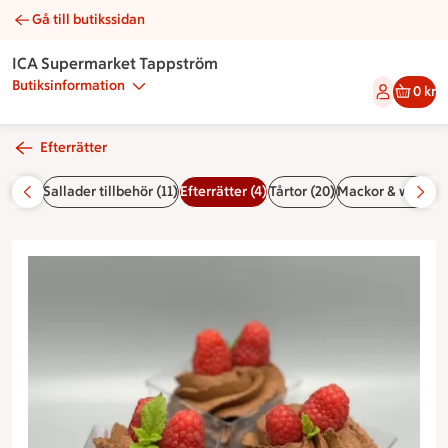
Gå till butikssidan
Mörk chokladmousse | Catering ICA Supermarket Tappström
ICA Supermarket Tappström
Butiksinformation
0 kr
Efterrätter
gar (7)
Sallader tillbehör (11)
Efterrätter (4)
Tårtor (20)
Mackor & wraps (