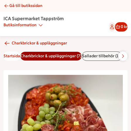
Gå till butikssidan
Charkbricka | Catering ICA Supermarket Tappström
ICA Supermarket Tappström
Butiksinformation
0 kr
Charkbrickor & uppläggningar
Startsida
Charkbrickor & uppläggningar (7)
Sallader tillbehör (11)
Efter