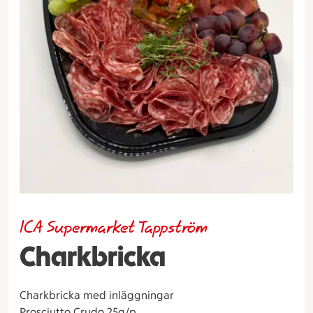
ICA Supermarket Tappström
Charkbricka
Charkbricka med inläggningar
Prosciutto Crudo 25g/p