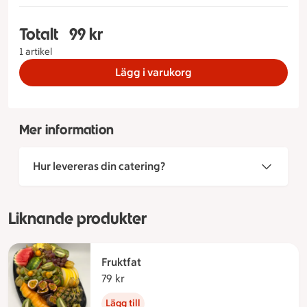
Totalt
99 kr
Totalt 1 stycken Charkbricka, 99 kronor
1 artikel
Lägg i varukorg
Mer information
Hur levereras din catering?
Liknande produkter
Fruktfat
79 kr
79 kronor
Lägg till