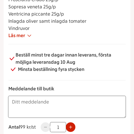
Sopresa veneta 25g/p
Ventricina piccante 25g/p
Inlagda oliver samt inlagda tomater
Vindruvor
Läs mer
Beställ minst tre dagar innan leverans, första
möjliga leveransdag 10 Aug
Minsta beställning fyra stycken
Meddelande till butik
Antal
99 kronor styck
99 kr/st
Använd knapparna för att minska eller öka 