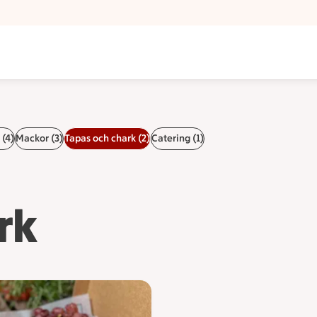
 (4)
Mackor (3)
Tapas och chark (2)
Catering (1)
rk