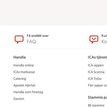
Sidfot
Få snabbt svar
Kun
FAQ
Ko
Handla
ICAs tjänst
Handla online
ICA-appen
ICAs matkasse
ICA Scanna
Catering
ICA ToGo
Apotek Hjärtat
Fler appar oc
Handla som företag
Stammis p
Gaston
Bli stammis