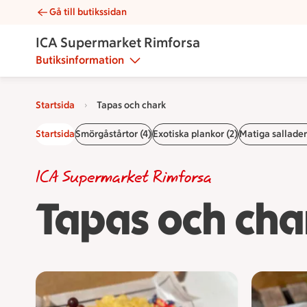
Gå till butikssidan
Tapas och chark | Catering ICA Supermarket Rimforsa
ICA Supermarket Rimforsa
Butiksinformation
Startsida
Tapas och chark
Startsida
Smörgåstårtor (4)
Exotiska plankor (2)
Matiga sallader
ICA Supermarket Rimforsa
Tapas och cha