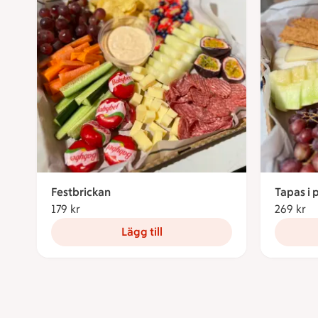
Festbrickan
Tapas i 
179 kr
179 kronor
269 kr
26
Lägg till