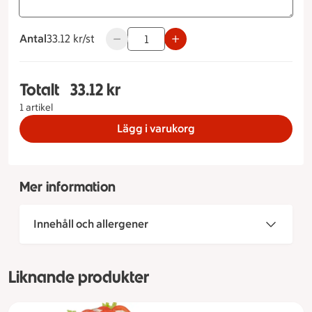
Antal
33.12 kronor styck
33.12 kr/st
Använd knapparna för att minska eller ök
Totalt
33.12 kr
Totalt 1 stycken Pasta Pomamore, 33.12 kronor
1 artikel
Lägg i varukorg
Mer information
Innehåll och allergener
Liknande produkter