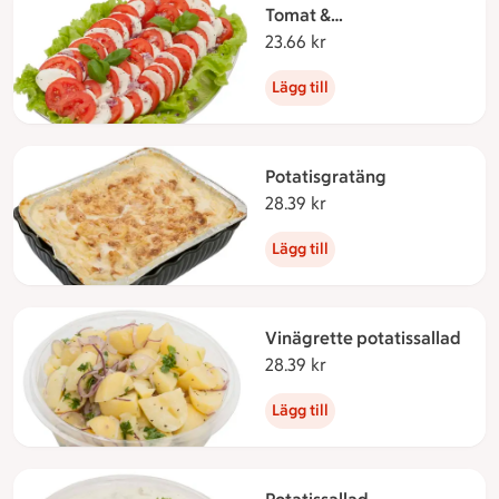
Tomat &
mozzarellasallad
23.66 kr
23.66 kronor
Lägg till
Potatisgratäng
28.39 kr
28.39 kronor
Lägg till
Vinägrette potatissallad
28.39 kr
28.39 kronor
Lägg till