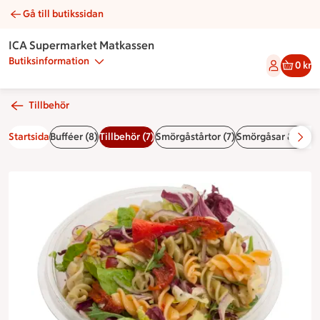
Gå till butikssidan
Pasta pomamore | Catering ICA Supermarket Matkassen
ICA Supermarket Matkassen
Butiksinformation
0 kr
Tillbehör
Startsida
Bufféer (8)
Tillbehör (7)
Smörgåstårtor (7)
Smörgåsar & bague