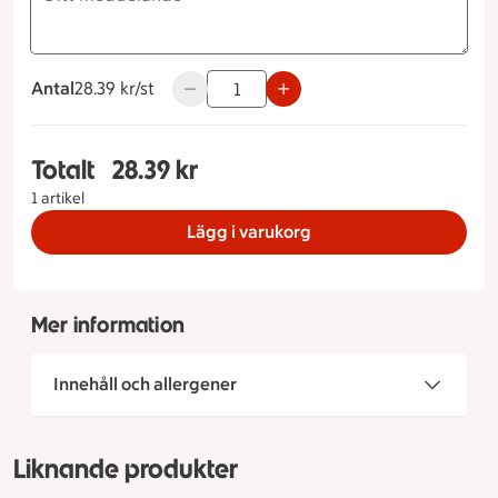
Antal
28.39 kronor styck
28.39 kr/st
Använd knapparna för att minska eller ök
Totalt
28.39 kr
Totalt 1 stycken Olympia med skinka & ost, 28.3
1 artikel
Lägg i varukorg
Mer information
Innehåll och allergener
Liknande produkter