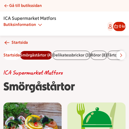
Gå till butikssidan
Smörgåstårtor | Catering ICA Supermarket Matfors
ICA Supermarket Matfors
Butiksinformation
0 kr
Startsida
Startsida
Smörgåstårtor (4)
Delikatessbrickor (3)
Röror (8)
Tårtor (6)
Ma
ICA Supermarket Matfors
Smörgåstårtor