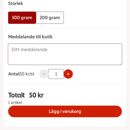
Storlek
500 gram
200 gram
Meddelande till butik
Antal
50 kronor styck
50 kr/st
Använd knapparna för att minska eller öka 
Totalt
50 kr
Totalt 1 stycken Dallassallad Storlek 500 gram, 
1 artikel
Lägg i varukorg