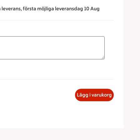
n leverans, första möjliga leveransdag 10 Aug
ör att minska eller öka värdet, eller ange ett värde manuellt.
kset, 5 kronor
Lägg i varukorg