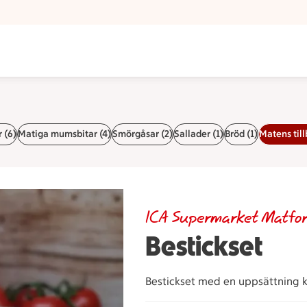
r (6)
Matiga mumsbitar (4)
Smörgåsar (2)
Sallader (1)
Bröd (1)
Matens till
ICA Supermarket Matfor
Bestickset
Bestickset med en uppsättning kn