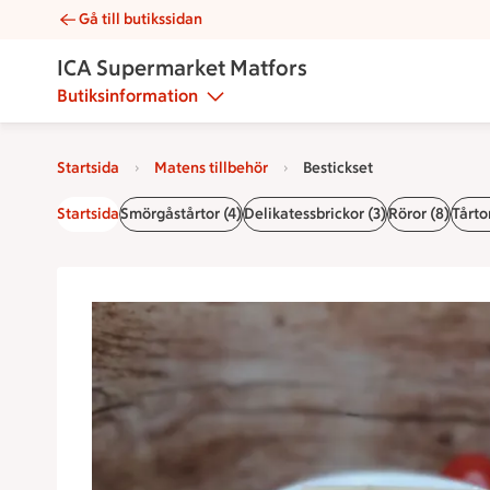
Gå till butikssidan
Bestickset | Catering ICA Supermarket Matfors
ICA Supermarket Matfors
Butiksinformation
Startsida
Matens tillbehör
Bestickset
Startsida
Smörgåstårtor (4)
Delikatessbrickor (3)
Röror (8)
Tårto