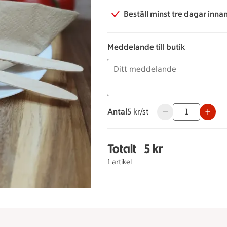
Beställ minst tre dagar inna
Meddelande till butik
Antal
5 kronor styck
5 kr/st
Använd knapparna f
Totalt
5 kr
Totalt 1 stycken Bestic
1 artikel