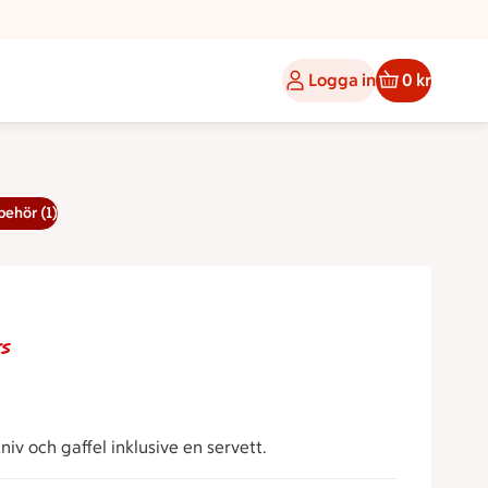
Logga in
0 kr
behör (1)
s
iv och gaffel inklusive en servett.