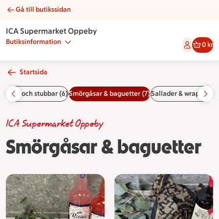
Gå till butikssidan
Smörgåsar & baguetter | Catering ICA Supermarket Oppeby
ICA Supermarket Oppeby
Butiksinformation
0 kr
Startsida
tårtor och stubbar (6)
Smörgåsar & baguetter (7)
Sallader & wraps (8)
R
ICA Supermarket Oppeby
Smörgåsar & baguetter