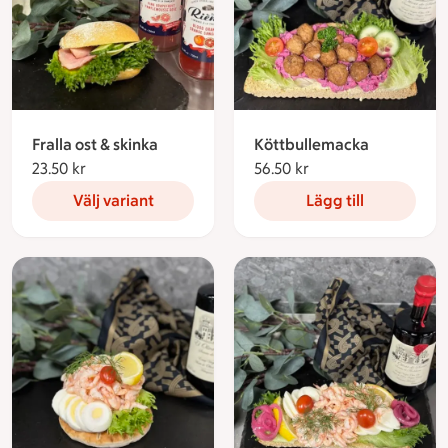
Fralla ost & skinka
Köttbullemacka
23.50 kr
23.50 kronor
56.50 kr
56.50 kronor
Välj variant
Lägg till