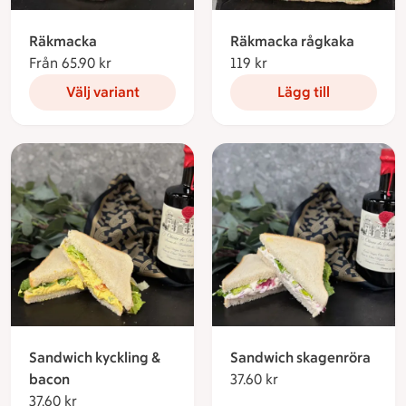
Räkmacka
Räkmacka rågkaka
Från 65.90 kr
Från 65.90 kronor
119 kr
119 kronor
Välj variant
Lägg till
Sandwich kyckling &
Sandwich skagenröra
bacon
37.60 kr
37.60 kronor
37.60 kr
37.60 kronor